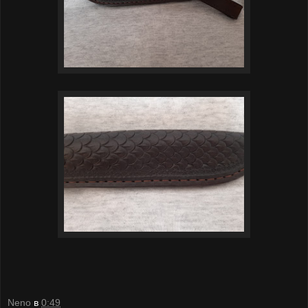
Neno
в
0:49