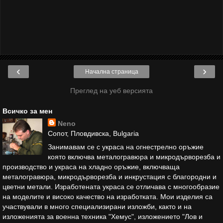
‹
›
Начална страница
Преглед на уеб версията
Всичко за мен
Neno
Сопот, Пловдивска, Bulgaria
Занимавам се с украса на огнестрелно оръжие
която включва металогравюра и микродърворезба и
производство и украса на хладно оръжие, включваща
металогравюра, микродърворезба и инкрустация с благородни и
цветни метали. Изработената украса се отличава с многообразие
на моделите и високо качество на изработката. Мои изделия са
участвували в много специализирани изложби, както и на
изложенията за военна техника "Хемус", изложението "Лов и