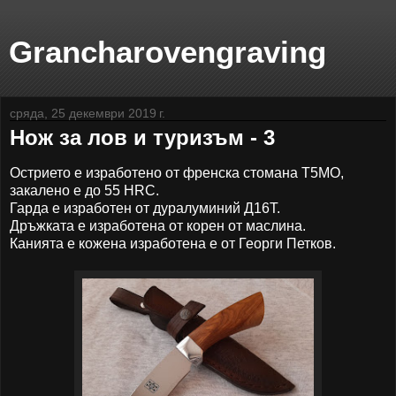
Grancharovengraving
сряда, 25 декември 2019 г.
Нож за лов и туризъм - 3
Острието е изработено от френска стомана Т5МО,
закалено е до 55 HRC.
Гарда е изработен от дуралуминий Д16Т.
Дръжката е изработена от корен от маслина.
Канията е кожена изработена е от Георги Петков.