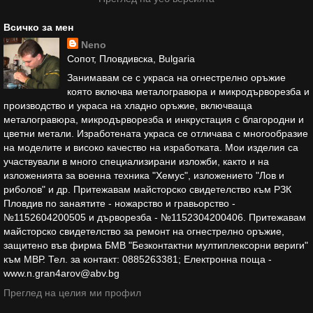
Всичко за мен
Neno
Сопот, Пловдивска, Bulgaria
Занимавам се с украса на огнестрелно оръжие
която включва металогравюра и микродърворезба и
производство и украса на хладно оръжие, включваща
металогравюра, микродърворезба и инкрустация с благородни и
цветни метали. Изработената украса се отличава с многообразие
на моделите и високо качество на изработката. Мои изделия са
участвували в много специализирани изложби, както и на
изложенията за военна техника "Хемус", изложението "Лов и
риболов" и др. Притежавам майсторско свидетелство към РЗК
Пловдив по занаятите - ножарство и гравьорство -
№1152604200505 и дърворезба - №1152304200406. Притежавам
майсторско свидетелство за ремонт на огнестрелно оръжие,
защитено във фирма БМВ "Безконтактни мултиплексорни вериги"
към МВР. Тел. за контакт: 0885263381; Електронна поща -
www.n.gran4arov@abv.bg
Преглед на целия ми профил