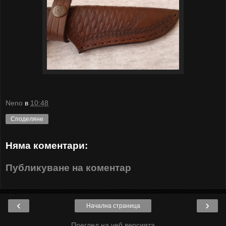
Neno
в
10:48
Споделяне
Няма коментари:
Публикуване на коментар
‹
›
Начална страница
Преглед на уеб версията