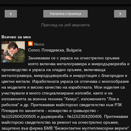
‹
›
Начална страница
Преглед на уеб версията
Всичко за мен
Neno
Сопот, Пловдивска, Bulgaria
Занимавам се с украса на огнестрелно оръжие
която включва металогравюра и микродърворезба и
производство и украса на хладно оръжие, включваща
металогравюра, микродърворезба и инкрустация с благородни и
цветни метали. Изработената украса се отличава с многообразие
на моделите и високо качество на изработката. Мои изделия са
участвували в много специализирани изложби, както и на
изложенията за военна техника "Хемус", изложението "Лов и
риболов" и др. Притежавам майсторско свидетелство към РЗК
Пловдив по занаятите - ножарство и гравьорство -
№1152604200505 и дърворезба - №1152304200406. Притежавам
майсторско свидетелство за ремонт на огнестрелно оръжие,
защитено във фирма БМВ "Безконтактни мултиплексорни вериги"