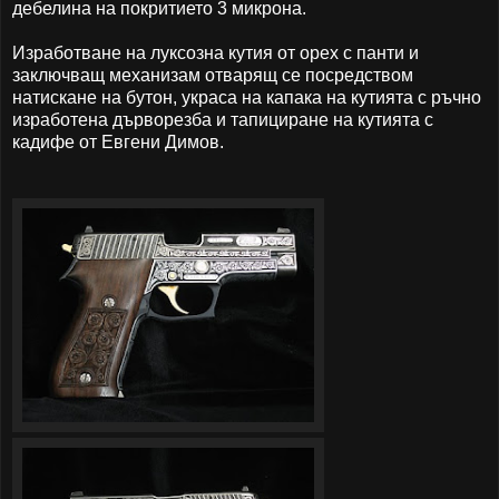
дебелина на покритието 3 микрона.
Изработване на луксозна кутия от орех с панти и
заключващ механизам отварящ се посредством
натискане на бутон, украса на капака на кутията с ръчно
изработена дърворезба и тапициране на кутията с
кадифе от Евгени Димов.