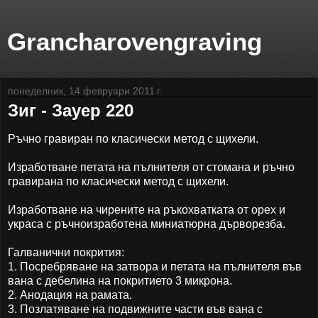
Grancharovengraving
понеделник, 14 февруари 2011 г.
Зиг - Зауер 220
Ръчно гравиран по класически метод с щихели.
Изработване петата на пълнителя от стомана и ръчно
гравирана по класически метод с щихели.
Изработване на чирените на ръкохватката от орех и
украса с ръчноизработена миниатюрна дърворезба.
Галванични покрития:
1. Посребряване на затвора и петата на пълнителя във
вана с дебелина на покритието 3 микрона.
2. Анодация на рамата.
3. Позлатяване на подвижните части във вана с